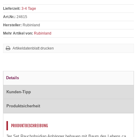
Lieferzeit:
3-4 Tage
Art.Nr.:
24615
Hersteller:
Rubinland
Mehr Artikel von:
Rubinland
Artikeldatenblatt drucken
Details
Kunden-Tipp
Produktsicherheit
PRODUKTBESCHREIBUNG
3er Set Rauchobsidian Anhänger behauen mit Baum des Lebens ca.