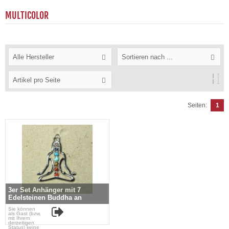
MULTICOLOR
Alle Hersteller
Sortieren nach ...
Artikel pro Seite
Seiten:
1
3er Set Anhänger mit 7
Edelsteinen Buddha an
Ringöse ca. 55 x 44 mm
Sie können
als Gast (bzw.
mit Ihrem
derzeitigen
Status) keine