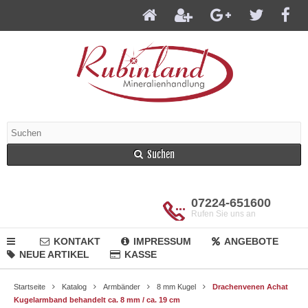
Suchen
07224-651600
Rufen Sie uns an
KONTAKT
IMPRESSUM
ANGEBOTE
NEUE ARTIKEL
KASSE
Startseite
Katalog
Armbänder
8 mm Kugel
Drachenvenen Achat
Kugelarmband behandelt ca. 8 mm / ca. 19 cm