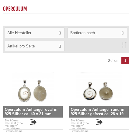
OPERCULUM
Alle Hersteller
Sortieren nach ...
Artikel pro Seite
Seiten:
1
Operculum Anhänger oval in
Operculum Anhänger rund in
925 Silber ca. 40 x 21 mm
925 Silber gefasst ca. 28 x 19
mm
Sie können
Sie können
als Gast (bzw.
als Gast (bzw.
mit Ihrem
mit Ihrem
derzeitigen
derzeitigen
Status) keine
Status) keine