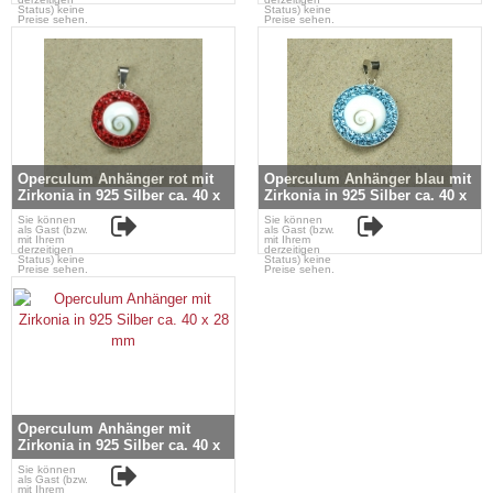
Status) keine
Status) keine
Preise sehen.
Preise sehen.
Operculum Anhänger rot mit
Operculum Anhänger blau mit
Zirkonia in 925 Silber ca. 40 x
Zirkonia in 925 Silber ca. 40 x
28 mm
28 mm
Sie können
Sie können
als Gast (bzw.
als Gast (bzw.
mit Ihrem
mit Ihrem
derzeitigen
derzeitigen
Status) keine
Status) keine
Preise sehen.
Preise sehen.
Operculum Anhänger mit
Zirkonia in 925 Silber ca. 40 x
28 mm
Sie können
als Gast (bzw.
mit Ihrem