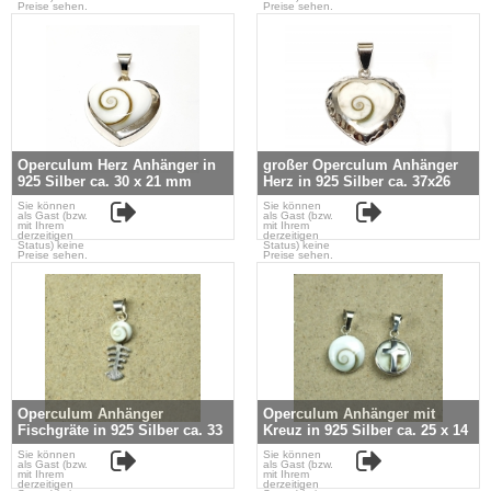
Preise sehen.
Preise sehen.
Operculum Herz Anhänger in
großer Operculum Anhänger
925 Silber ca. 30 x 21 mm
Herz in 925 Silber ca. 37x26
mm
Sie können
Sie können
als Gast (bzw.
als Gast (bzw.
mit Ihrem
mit Ihrem
derzeitigen
derzeitigen
Status) keine
Status) keine
Preise sehen.
Preise sehen.
Operculum Anhänger
Operculum Anhänger mit
Fischgräte in 925 Silber ca. 33
Kreuz in 925 Silber ca. 25 x 14
x 9 mm
mm
Sie können
Sie können
als Gast (bzw.
als Gast (bzw.
mit Ihrem
mit Ihrem
derzeitigen
derzeitigen