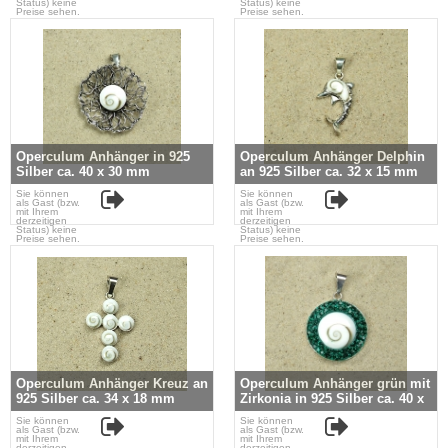
Status) keine
Status) keine
Preise sehen.
Preise sehen.
Operculum Anhänger in 925
Operculum Anhänger Delphin
Silber ca. 40 x 30 mm
an 925 Silber ca. 32 x 15 mm
Sie können
Sie können
als Gast (bzw.
als Gast (bzw.
mit Ihrem
mit Ihrem
derzeitigen
derzeitigen
Status) keine
Status) keine
Preise sehen.
Preise sehen.
Operculum Anhänger Kreuz an
Operculum Anhänger grün mit
925 Silber ca. 34 x 18 mm
Zirkonia in 925 Silber ca. 40 x
28 mm
Sie können
Sie können
als Gast (bzw.
als Gast (bzw.
mit Ihrem
mit Ihrem
derzeitigen
derzeitigen