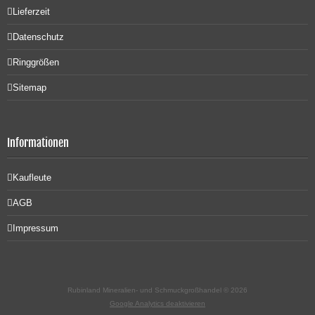
Lieferzeit
Datenschutz
Ringgrößen
Sitemap
Informationen
Kaufleute
AGB
Impressum
Rubinland Mineralien- und Schmuckgroßhandel © 2026
Google Analytics deaktivieren