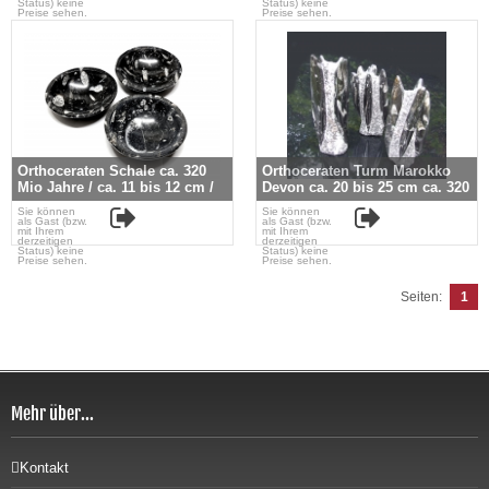
Status) keine
Status) keine
Preise sehen.
Preise sehen.
Orthoceraten Schale ca. 320
Orthoceraten Turm Marokko
Mio Jahre / ca. 11 bis 12 cm /
Devon ca. 20 bis 25 cm ca. 320
ca. 200 bis 300 gr.
Mio. Jahre
Sie können
Sie können
als Gast (bzw.
als Gast (bzw.
mit Ihrem
mit Ihrem
derzeitigen
derzeitigen
Status) keine
Status) keine
Preise sehen.
Preise sehen.
Seiten:
1
Mehr über...
Kontakt