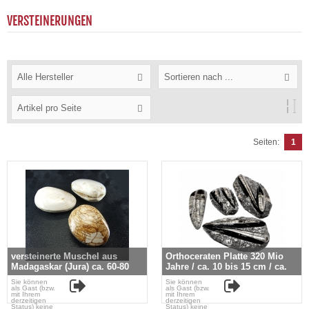
VERSTEINERUNGEN
Alle Hersteller
Sortieren nach ...
Artikel pro Seite
Seiten:
1
versteinerte Muschel aus
Orthoceraten Platte 320 Mio
Madagaskar (Jura) ca. 60-80
Jahre / ca. 10 bis 15 cm / ca.
mm
150 bis 400 gr.
Sie können
Sie können
als Gast (bzw.
als Gast (bzw.
mit Ihrem
mit Ihrem
derzeitigen
derzeitigen
Status) keine
Status) keine