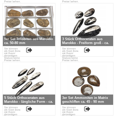
Preise sehen.
Preise sehen.
9er Set Trilobiten aus Marokko
3 Stück Orthoceraten aus
ca. 50-80 mm
Marokko - Freiform groß - ca.
50-100 mm
Sie können
Sie können
als Gast (bzw.
als Gast (bzw.
mit Ihrem
mit Ihrem
derzeitigen
derzeitigen
Status) keine
Status) keine
Preise sehen.
Preise sehen.
5 Stück Orthoceraten aus
3er Set Ammoniten in Matrix
Marokko - längliche Form - ca.
geschliffen ca. 45 - 90 mm
40-80 mm
Sie können
Sie können
als Gast (bzw.
als Gast (bzw.
mit Ihrem
mit Ihrem
derzeitigen
derzeitigen