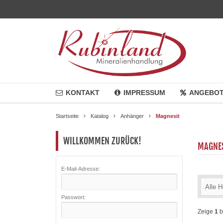
KONTAKT
IMPRESSUM
ANGEBO
Startseite
Katalog
Anhänger
Magnesit
WILLKOMMEN ZURÜCK!
MAGNE
E-Mail-Adresse:
Alle H
Passwort:
Zeige
1
b