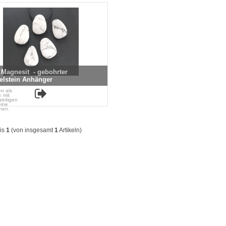
 Magnesit - gebohrter
lstein Anhänger
n als
. mit
zeitigen
eine
hen.
is
1
(von insgesamt
1
Artikeln)