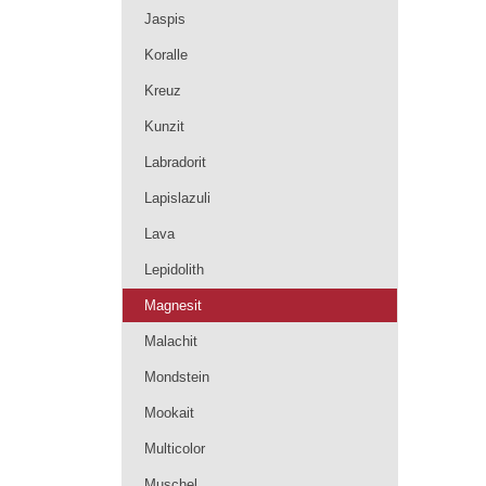
Jaspis
Koralle
Kreuz
Kunzit
Labradorit
Lapislazuli
Lava
Lepidolith
Magnesit
Malachit
Mondstein
Mookait
Multicolor
Muschel