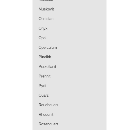
Muskovit
Obsidian
Onyx
Opal
Operculum
Pinolith
Porzellanit
Prehnit
Pyrit
Quarz
Rauchquarz
Rhodonit
Rosenquarz