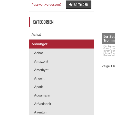
Anmelden
Passwort vergessen?
KATEGORIEN
Achat
5er Set
Tromme
Anhänger
Sie könne
Gast (bzw
Ihrem der
Achat
Status) k
Preise se
Amazonit
Zeige
1
b
Amethyst
Angelit
Apatit
Aquamarin
Arfvedsonit
Aventurin