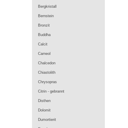
Bergkristall
Bernstein
Bronzit
Buddha
Calcit
Carneol
Chalcedon
Chiastolith
Chrysopras
Citrin - gebrannt
Disthen
Dolomit
Dumortierit