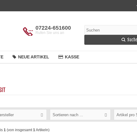
07224-651600
Rufen Sie uns an
Such
TE
NEUE ARTIKEL
KASSE
SIT
ersteller
Sortieren nach ...
Artikel pro 
is
1
(von insgesamt
1
Artikeln)