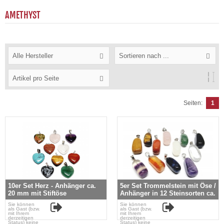
AMETHYST
Alle Hersteller
Sortieren nach ...
Artikel pro Seite
Seiten:
1
10er Set Herz - Anhänger ca.
5er Set Trommelstein mit Öse /
20 mm mit Stiftöse
Anhänger in 12 Steinsorten ca.
20 x 10 mm
Sie können
Sie können
als Gast (bzw.
als Gast (bzw.
mit Ihrem
mit Ihrem
derzeitigen
derzeitigen
Status) keine
Status) keine