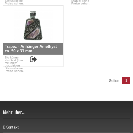
Status) keine
Status) keine
Preise sehen.
Preise sehen.
Trapez - Anhänger Amethyst
ca. 50 x 33 mm
Sie können
als Gast (bzw.
mit Ihrem
derzeitigen
Status) keine
Preise sehen.
Seiten:
1
Mehr über...
Kontakt