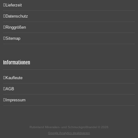
Lieferzeit
Datenschutz
Ringgrößen
Sitemap
Informationen
Kaufleute
AGB
Impressum
Rubinland Mineralien- und Schmuckgroßhandel © 2026
Google Analytics deaktivieren