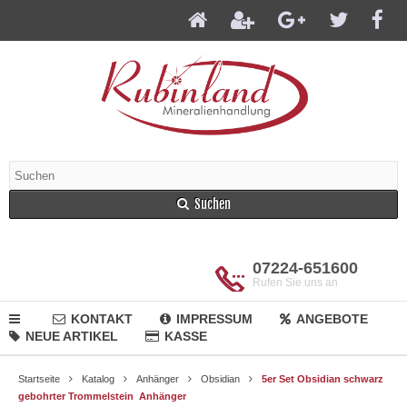
Suchen
07224-651600
Rufen Sie uns an
KONTAKT
IMPRESSUM
ANGEBOTE
NEUE ARTIKEL
KASSE
Startseite
Katalog
Anhänger
Obsidian
5er Set Obsidian schwarz
gebohrter Trommelstein Anhänger