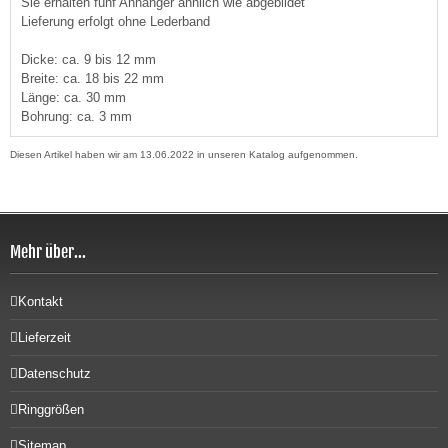
Sie erhalten fünf Anhänger ähnlich wie abgebildet
Lieferung erfolgt ohne Lederband
Dicke: ca. 9 bis 12 mm
Breite: ca. 18 bis 22 mm
Länge: ca. 30 mm
Bohrung: ca. 3 mm
Diesen Artikel haben wir am 13.06.2022 in unseren Katalog aufgenommen.
Mehr über...
Kontakt
Lieferzeit
Datenschutz
Ringgrößen
Sitemap