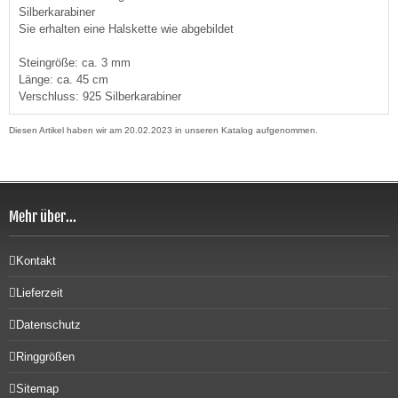
Silberkarabiner
Sie erhalten eine Halskette wie abgebildet
Steingröße: ca. 3 mm
Länge: ca. 45 cm
Verschluss: 925 Silberkarabiner
Diesen Artikel haben wir am 20.02.2023 in unseren Katalog aufgenommen.
Mehr über...
Kontakt
Lieferzeit
Datenschutz
Ringgrößen
Sitemap