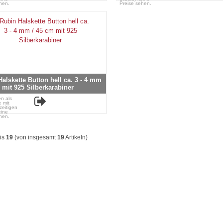
hen.
Preise sehen.
alskette Button hell ca. 3 - 4 mm
 mit 925 Silberkarabiner
n als
. mit
zeitigen
eine
hen.
is
19
(von insgesamt
19
Artikeln)