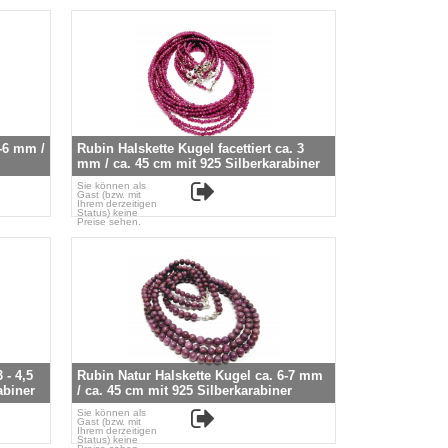
5-6 mm /
Rubin Halskette Kugel facettiert ca. 3
r
mm / ca. 45 cm mit 925 Silberkarabiner
Sie können als
Gast (bzw. mit
Ihrem derzeitigen
Status) keine
Preise sehen.
 - 4,5
Rubin Natur Halskette Kugel ca. 6-7 mm
abiner
/ ca. 45 cm mit 925 Silberkarabiner
Sie können als
Gast (bzw. mit
Ihrem derzeitigen
Status) keine