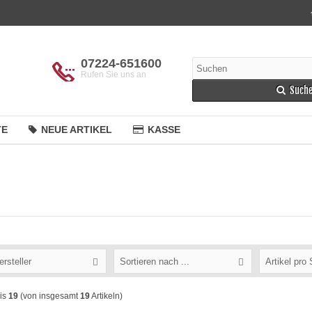
07224-651600
Rufen Sie uns an
Such
TE
NEUE ARTIKEL
KASSE
ersteller
Sortieren nach ...
Artikel pro 
is
19
(von insgesamt
19
Artikeln)