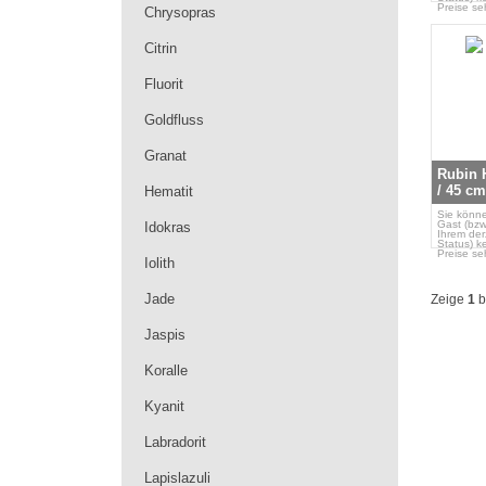
Preise se
Chrysopras
Citrin
Fluorit
Goldfluss
Granat
Rubin H
/ 45 cm
Hematit
Sie könne
Gast (bzw
Idokras
Ihrem der
Status) k
Preise se
Iolith
Jade
Zeige
1
b
Jaspis
Koralle
Kyanit
Labradorit
Lapislazuli