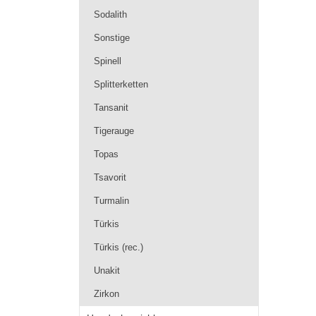
Sodalith
Sonstige
Spinell
Splitterketten
Tansanit
Tigerauge
Topas
Tsavorit
Turmalin
Türkis
Türkis (rec.)
Unakit
Zirkon