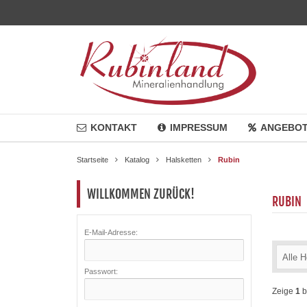
KONTAKT
IMPRESSUM
ANGEBO
Startseite
Katalog
Halsketten
Rubin
WILLKOMMEN ZURÜCK!
RUBIN
E-Mail-Adresse:
Alle H
Passwort:
Zeige
1
b