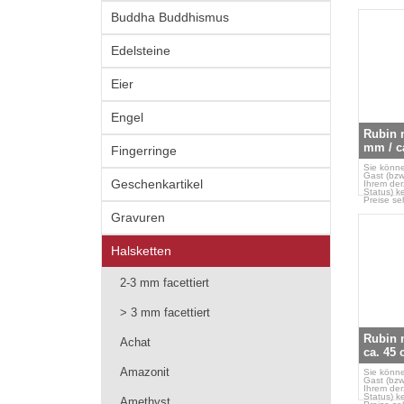
Buddha Buddhismus
Edelsteine
Eier
Engel
Rubin n
mm / ca
Fingerringe
Sie könne
Gast (bzw
Geschenkartikel
Ihrem der
Status) k
Preise se
Gravuren
Halsketten
2-3 mm facettiert
> 3 mm facettiert
Rubin n
Achat
ca. 45
Amazonit
Sie könne
Gast (bzw
Ihrem der
Status) k
Amethyst