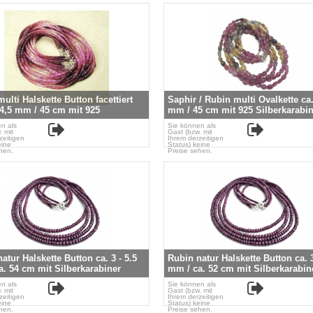
ulti Halskette Button facettiert
Saphir / Rubin multi Ovalkette ca.
-4,5 mm / 45 cm mit 925
mm / 45 cm mit 925 Silberkarabin
arabiner
n als
Sie können als
. mit
Gast (bzw. mit
zeitigen
Ihrem derzeitigen
eine
Status) keine
hen.
Preise sehen.
atur Halskette Button ca. 3 - 5.5
Rubin natur Halskette Button ca. 3
. 54 cm mit Silberkarabiner
mm / ca. 52 cm mit Silberkarabin
n als
Sie können als
. mit
Gast (bzw. mit
zeitigen
Ihrem derzeitigen
eine
Status) keine
hen.
Preise sehen.