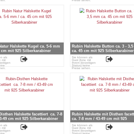
hen.
Preise sehen.
Natur Halskette Kugel ca. 5-6 mm
Rubin Halskette Button ca. 3 - 3,
5 cm mit 925 Silberkarabiner
ca. 45 cm mit 925 Silberkarabiner
n als
Sie können als
. mit
Gast (bzw. mit
zeitigen
Ihrem derzeitigen
eine
Status) keine
hen.
Preise sehen.
isthen Halskette facettiert ca. 7-8
Rubin Halskette mit Disthen facet
3-49 cm mit 925 Silberkarabiner
ca. 7-8 mm / 43-49 cm mit 925
Silberkarabiner
n als
Sie können als
. mit
Gast (bzw. mit
zeitigen
Ihrem derzeitigen
eine
Status) keine