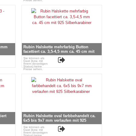
Preise sehen.
5 mm
Rubin Halskette mehrfarbig Button
facettiert ca. 3,5-4,5 mm ca. 45 cm mit
925 Silberkarabiner
Sie können als
Gast (bzw. mit
Ihrem derzeitigen
Status) keine
Preise sehen.
tiert
Rubin Halskette oval farbbehandelt ca.
6x5 bis 9x7 mm verlaufen mit 925
Silberkarabiner
Sie können als
Gast (bzw. mit
Ihrem derzeitigen
Status) keine