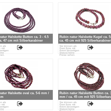
atur Halskette Button ca. 3 - 4.5
Rubin natur Halskette Kugel ca. 
. 47 cm mit Silberkarabiner
ca. 45 cm mit 925 Silberkarabine
n als
Sie können als
. mit
Gast (bzw. mit
zeitigen
Ihrem derzeitigen
eine
Status) keine
hen.
Preise sehen.
atur Halskette oval ca. 5-6 mm /
Rubin natur Halskette Button ca. 3
 cm
mm / ca. 45 cm mit 925 Silberkar
n als
Sie können als
. mit
Gast (bzw. mit
zeitigen
Ihrem derzeitigen
eine
Status) keine