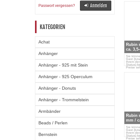
Anmelden
Passwort vergessen?
KATEGORIEN
Achat
Rubin m
ca. 3,5
Anhänger
Silberk
Sie könne
Gast (bzw
Ihrem der
Anhänger - 925 mit Stein
Status) k
Preise se
Anhänger - 925 Operculum
Anhänger - Donuts
Anhänger - Trommelstein
Armbänder
Rubin n
mm / ca
Beads / Perlen
Sie könne
Gast (bzw
Ihrem der
Bernstein
Status) k
Preise se