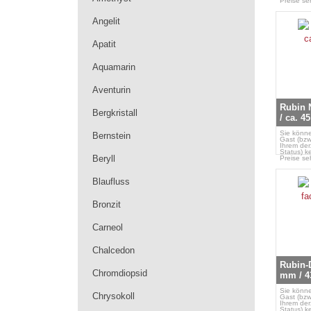
Preise se
Angelit
Apatit
Aquamarin
Aventurin
Rubin 
Bergkristall
/ ca. 4
Sie könne
Bernstein
Gast (bzw
Ihrem der
Status) k
Beryll
Preise se
Blaufluss
Bronzit
Carneol
Chalcedon
Rubin-D
Chromdiopsid
mm / 4
Sie könne
Chrysokoll
Gast (bzw
Ihrem der
Status) k