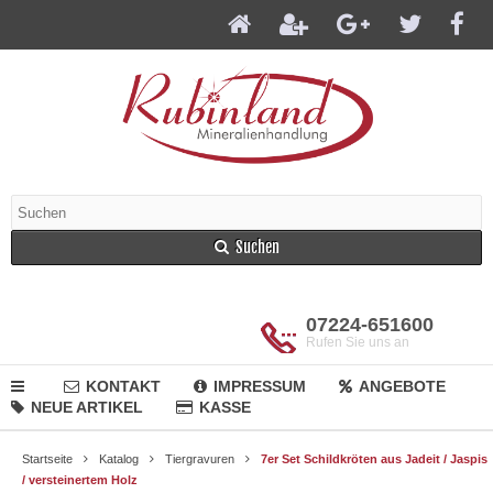
Suchen
07224-651600
Rufen Sie uns an
KONTAKT
IMPRESSUM
ANGEBOTE
NEUE ARTIKEL
KASSE
Startseite
Katalog
Tiergravuren
7er Set Schildkröten aus Jadeit / Jaspis
/ versteinertem Holz