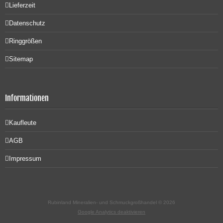
Lieferzeit
Datenschutz
Ringgrößen
Sitemap
Informationen
Kaufleute
AGB
Impressum
Rubinland Mineralien- und Schmuckgroßhandel © 2026
Google Analytics deaktivieren