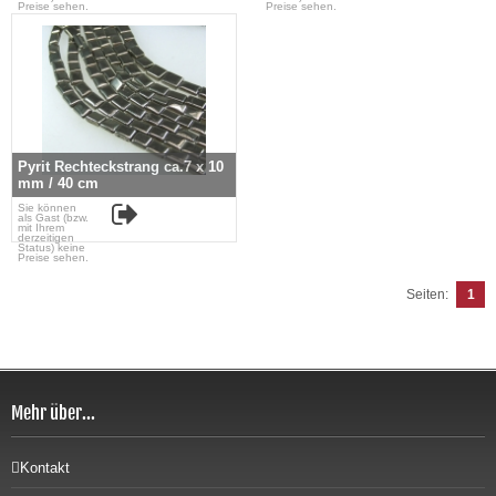
Preise sehen.
Preise sehen.
Pyrit Rechteckstrang ca.7 x 10
mm / 40 cm
Sie können
als Gast (bzw.
mit Ihrem
derzeitigen
Status) keine
Preise sehen.
Seiten:
1
Mehr über...
Kontakt