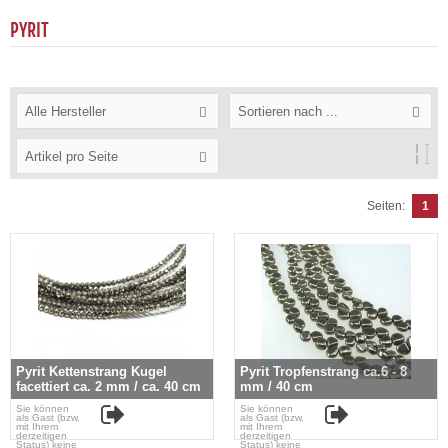
PYRIT
Alle Hersteller
Sortieren nach ...
Artikel pro Seite
Seiten:
1
Pyrit Kettenstrang Kugel
Pyrit Tropfenstrang ca.6 - 8
facettiert ca. 2 mm / ca. 40 cm
mm / 40 cm
Sie können
Sie können
als Gast (bzw.
als Gast (bzw.
mit Ihrem
mit Ihrem
derzeitigen
derzeitigen
Status) keine
Status) keine