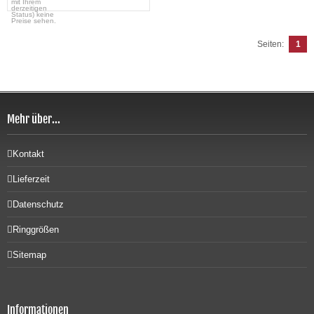
mit Ihrem
derzeitigen
Status) keine
Preise sehen.
Seiten:
1
Mehr über...
Kontakt
Lieferzeit
Datenschutz
Ringgrößen
Sitemap
Informationen