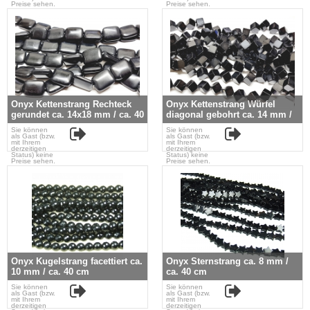
Preise sehen.
Preise sehen.
Onyx Kettenstrang Rechteck
Onyx Kettenstrang Würfel
gerundet ca. 14x18 mm / ca. 40
diagonal gebohrt ca. 14 mm /
cm
ca. 40 cm
Sie können
Sie können
als Gast (bzw.
als Gast (bzw.
mit Ihrem
mit Ihrem
derzeitigen
derzeitigen
Status) keine
Status) keine
Preise sehen.
Preise sehen.
Onyx Kugelstrang facettiert ca.
Onyx Sternstrang ca. 8 mm /
10 mm / ca. 40 cm
ca. 40 cm
Sie können
Sie können
als Gast (bzw.
als Gast (bzw.
mit Ihrem
mit Ihrem
derzeitigen
derzeitigen