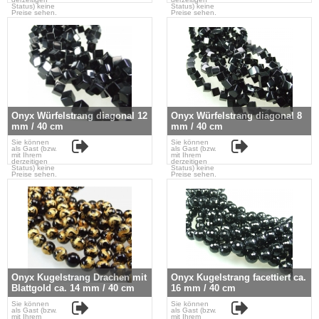
Status) keine
Status) keine
Preise sehen.
Preise sehen.
Onyx Würfelstrang diagonal 12
Onyx Würfelstrang diagonal 8
mm / 40 cm
mm / 40 cm
Sie können
Sie können
als Gast (bzw.
als Gast (bzw.
mit Ihrem
mit Ihrem
derzeitigen
derzeitigen
Status) keine
Status) keine
Preise sehen.
Preise sehen.
Onyx Kugelstrang Drachen mit
Onyx Kugelstrang facettiert ca.
Blattgold ca. 14 mm / 40 cm
16 mm / 40 cm
Sie können
Sie können
als Gast (bzw.
als Gast (bzw.
mit Ihrem
mit Ihrem