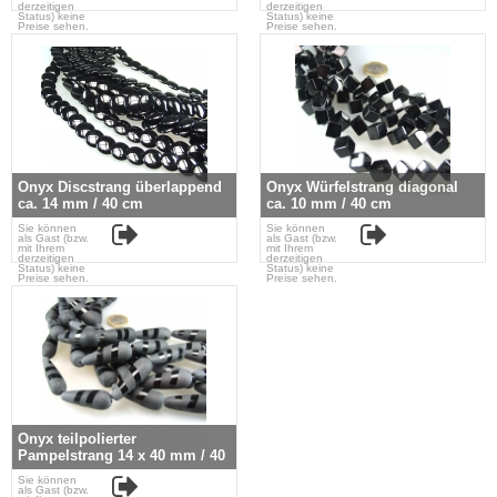
derzeitigen
derzeitigen
Status) keine
Status) keine
Preise sehen.
Preise sehen.
Onyx Discstrang überlappend
Onyx Würfelstrang diagonal
ca. 14 mm / 40 cm
ca. 10 mm / 40 cm
Sie können
Sie können
als Gast (bzw.
als Gast (bzw.
mit Ihrem
mit Ihrem
derzeitigen
derzeitigen
Status) keine
Status) keine
Preise sehen.
Preise sehen.
Onyx teilpolierter
Pampelstrang 14 x 40 mm / 40
cm
Sie können
als Gast (bzw.