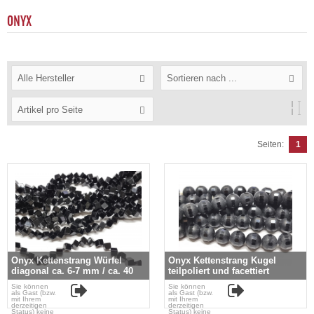
ONYX
Alle Hersteller
Sortieren nach ...
Artikel pro Seite
Seiten:
1
Onyx Kettenstrang Würfel
Onyx Kettenstrang Kugel
diagonal ca. 6-7 mm / ca. 40
teilpoliert und facettiert
cm
ca. 10 mm / ca. 40 cm
Sie können
Sie können
als Gast (bzw.
als Gast (bzw.
mit Ihrem
mit Ihrem
derzeitigen
derzeitigen
Status) keine
Status) keine