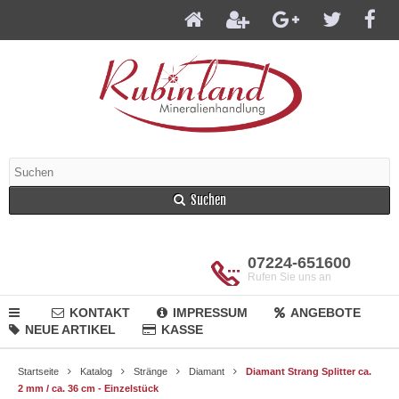
Suchen
07224-651600
Rufen Sie uns an
KONTAKT
IMPRESSUM
ANGEBOTE
NEUE ARTIKEL
KASSE
Startseite
Katalog
Stränge
Diamant
Diamant Strang Splitter ca.
2 mm / ca. 36 cm - Einzelstück