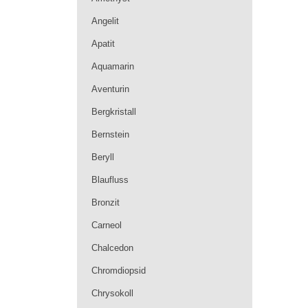
Angelit
Apatit
Aquamarin
Aventurin
Bergkristall
Bernstein
Beryll
Blaufluss
Bronzit
Carneol
Chalcedon
Chromdiopsid
Chrysokoll