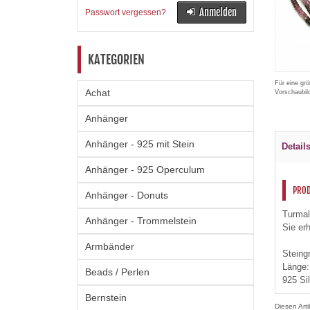
Anmelden
Passwort vergessen?
KATEGORIEN
Für eine grö
Achat
Vorschaubil
Anhänger
Anhänger - 925 mit Stein
Detail
Anhänger - 925 Operculum
PRO
Anhänger - Donuts
Turmal
Anhänger - Trommelstein
Sie er
Armbänder
Steing
Länge:
Beads / Perlen
925 Si
Bernstein
Diesen Art