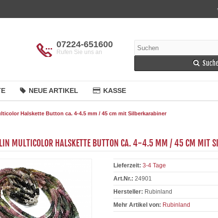
07224-651600
Rufen Sie uns an
Such
TE
NEUE ARTIKEL
KASSE
ticolor Halskette Button ca. 4-4.5 mm / 45 cm mit Silberkarabiner
IN MULTICOLOR HALSKETTE BUTTON CA. 4-4.5 MM / 45 CM MIT S
Lieferzeit:
3-4 Tage
Art.Nr.:
24901
Hersteller:
Rubinland
Mehr Artikel von:
Rubinland