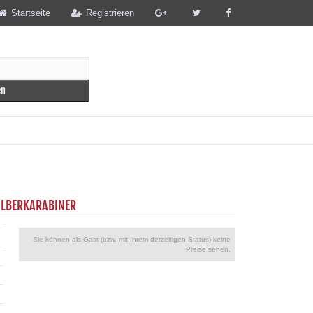
Startseite
Registrieren
en
ILBERKARABINER
Sie können als Gast (bzw. mit Ihrem derzeitigen Status) keine
Preise sehen.