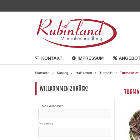
KONTAKT
IMPRESSUM
ANGEBO
Startseite
Katalog
Halsketten
Turmalin
Turmalin mul
WILLKOMMEN ZURÜCK!
TURMAL
E-Mail-Adresse:
Passwort: