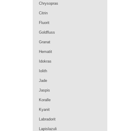
Chrysopras
Citrin
Fluorit
Goldfluss
Granat
Hematit
Idokras
Iolith
Jade
Jaspis
Koralle
Kyanit
Labradorit
Lapislazuli