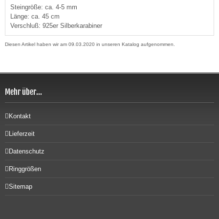
Steingröße: ca. 4-5 mm
Länge: ca. 45 cm
Verschluß: 925er Silberkarabiner
Diesen Artikel haben wir am 09.03.2020 in unseren Katalog aufgenommen.
Mehr über...
Kontakt
Lieferzeit
Datenschutz
Ringgrößen
Sitemap