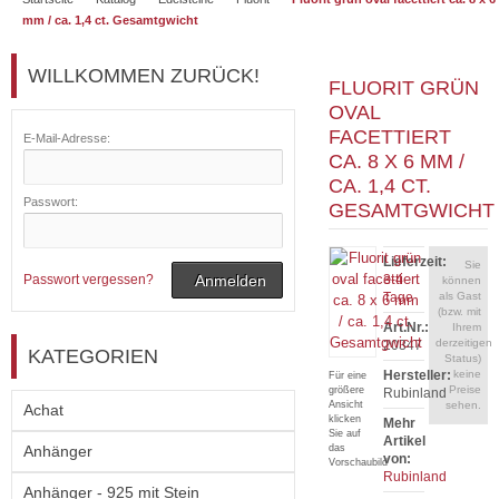
mm / ca. 1,4 ct. Gesamtgwicht
WILLKOMMEN ZURÜCK!
FLUORIT GRÜN
OVAL
FACETTIERT
E-Mail-Adresse:
CA. 8 X 6 MM /
CA. 1,4 CT.
Passwort:
GESAMTGWICHT
Lieferzeit:
Sie
Passwort vergessen?
Anmelden
3-4
können
Tage
als Gast
(bzw. mit
Art.Nr.:
Ihrem
derzeitigen
20347
KATEGORIEN
Status)
Hersteller:
keine
Für eine
Preise
größere
Rubinland
Ansicht
sehen.
Achat
klicken
Mehr
Sie auf
Artikel
Anhänger
das
von:
Vorschaubild
Rubinland
Anhänger - 925 mit Stein