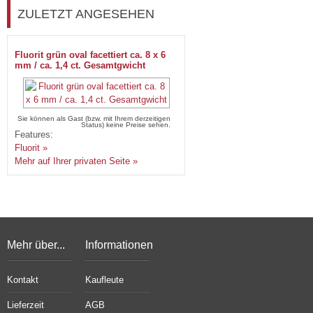
ZULETZT ANGESEHEN
Fluorit grün oval facettiert ca. 8 x 6
mm / ca. 1,4 ct. Gesamtgwicht
Sie können als Gast (bzw. mit Ihrem derzeitigen
Status) keine Preise sehen.
Features:
Fluorit »
Mehr auf Ihrer privaten Seite »
Mehr über...
Informationen
Kontakt
Kaufleute
Lieferzeit
AGB