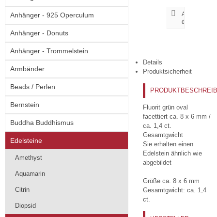
Artikeldatenbl
Anhänger - 925 Operculum
drucken
Anhänger - Donuts
Anhänger - Trommelstein
Details
Armbänder
Produktsicherheit
Beads / Perlen
PRODUKTBESCHREI
Bernstein
Fluorit grün oval
facettiert ca. 8 x 6 mm /
Buddha Buddhismus
ca. 1,4 ct.
Gesamtgwicht
Edelsteine
Sie erhalten einen
Edelstein ähnlich wie
Amethyst
abgebildet
Aquamarin
Größe ca. 8 x 6 mm
Citrin
Gesamtgwicht: ca. 1,4
ct.
Diopsid