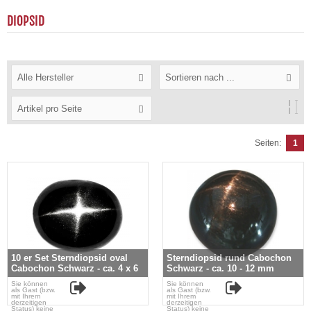
DIOPSID
Alle Hersteller
Sortieren nach ...
Artikel pro Seite
Seiten:
1
10 er Set Sterndiopsid oval
Sterndiopsid rund Cabochon
Cabochon Schwarz - ca. 4 x 6
Schwarz - ca. 10 - 12 mm
mm
Sie können
Sie können
als Gast (bzw.
als Gast (bzw.
mit Ihrem
mit Ihrem
derzeitigen
derzeitigen
Status) keine
Status) keine