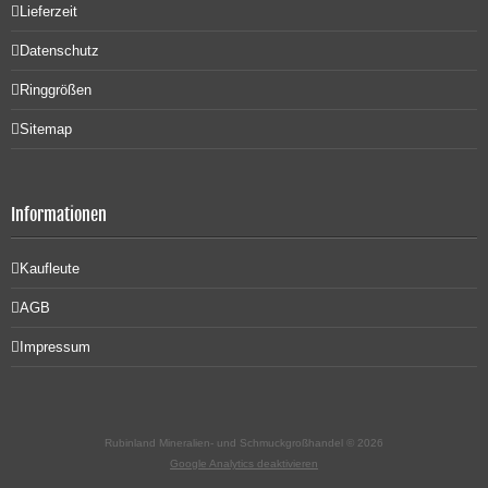
Lieferzeit
Datenschutz
Ringgrößen
Sitemap
Informationen
Kaufleute
AGB
Impressum
Rubinland Mineralien- und Schmuckgroßhandel © 2026
Google Analytics deaktivieren