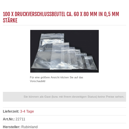
100 X DRUCKVERSCHLUSSBEUTEL CA. 60 X 80 MM IN 0,5 MM
STÄRKE
Für eine größere Ansicht klicken Sie auf das
Vorschaubild
Sie können als Gast (bzw. mit Ihrem derzeitigen Status) keine Preise sehen.
Lieferzeit:
3-4 Tage
Art.Nr.:
22711
Hersteller:
Rubinland