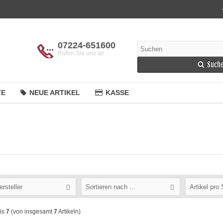
07224-651600
Rufen Sie uns an
Such
TE
NEUE ARTIKEL
KASSE
ersteller
Sortieren nach ...
Artikel pro 
is
7
(von insgesamt
7
Artikeln)