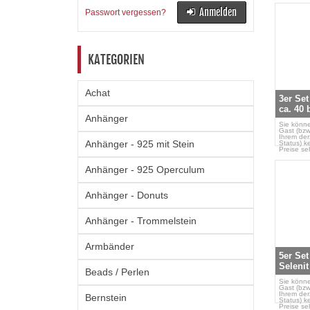
Anmelden
Passwort vergessen?
KATEGORIEN
Achat
3er Se
ca. 40
Anhänger
Sie könne
Gast (bzw
Ihrem der
Anhänger - 925 mit Stein
Status) k
Preise se
Anhänger - 925 Operculum
Anhänger - Donuts
Anhänger - Trommelstein
Armbänder
5er Se
Selenit
Beads / Perlen
Sie könne
Gast (bzw
Ihrem der
Bernstein
Status) k
Preise se