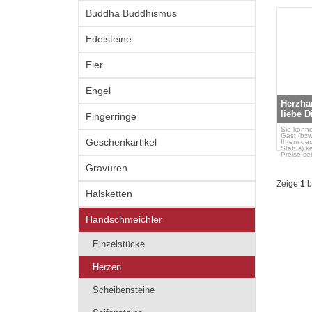
Buddha Buddhismus
Edelsteine
Eier
Engel
Herzha
liebe D
Fingerringe
Sie könne
Gast (bzw
Geschenkartikel
Ihrem der
Status) k
Preise se
Gravuren
Zeige
1
b
Halsketten
Handschmeichler
Einzelstücke
Herzen
Scheibensteine