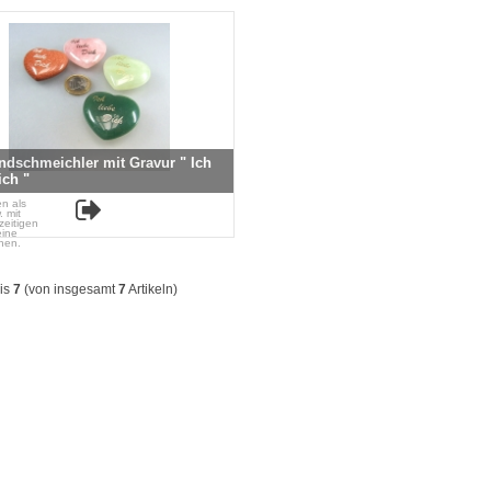
ndschmeichler mit Gravur " Ich
ich "
n als
. mit
zeitigen
eine
hen.
is
7
(von insgesamt
7
Artikeln)