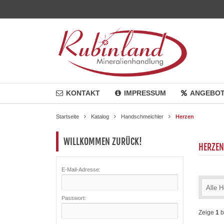
KONTAKT
IMPRESSUM
ANGEBO
Startseite
Katalog
Handschmeichler
Herzen
WILLKOMMEN ZURÜCK!
HERZEN
E-Mail-Adresse:
Alle H
Passwort:
Zeige
1
b