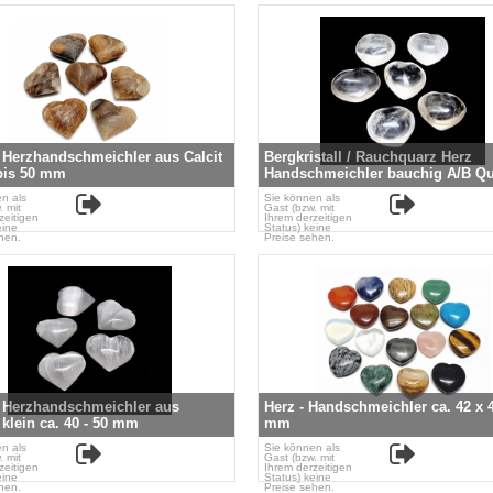
t Herzhandschmeichler aus Calcit
Bergkristall / Rauchquarz Herz
 bis 50 mm
Handschmeichler bauchig A/B Qua
40-45 mm
n als
Sie können als
. mit
Gast (bzw. mit
zeitigen
Ihrem derzeitigen
eine
Status) keine
hen.
Preise sehen.
t Herzhandschmeichler aus
Herz - Handschmeichler ca. 42 x 
 klein ca. 40 - 50 mm
mm
n als
Sie können als
. mit
Gast (bzw. mit
zeitigen
Ihrem derzeitigen
eine
Status) keine
hen.
Preise sehen.