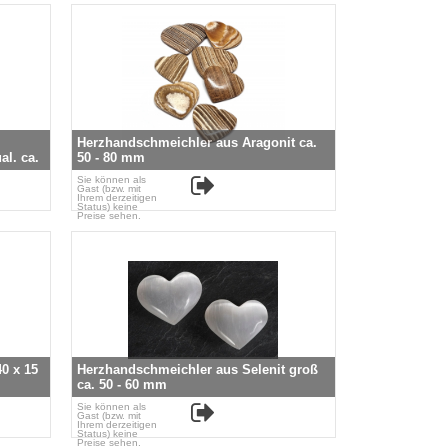
Herzhandschmeichler aus Aragonit ca.
l. ca.
50 - 80 mm
Sie können als
Gast (bzw. mit
Ihrem derzeitigen
Status) keine
Preise sehen.
40 x 15
Herzhandschmeichler aus Selenit groß
ca. 50 - 60 mm
Sie können als
Gast (bzw. mit
Ihrem derzeitigen
Status) keine
Preise sehen.