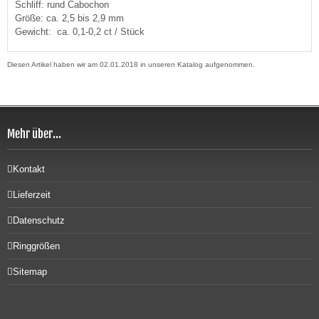
Schliff: rund Cabochon
Größe: ca. 2,5 bis 2,9 mm
Gewicht: ca. 0,1-0,2 ct / Stück
Diesen Artikel haben wir am 02.01.2018 in unseren Katalog aufgenommen.
Mehr über...
Kontakt
Lieferzeit
Datenschutz
Ringgrößen
Sitemap