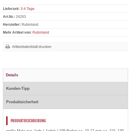
Lieferzeit:
3-4 Tage
Art.Nr.:
24263
Hersteller:
Rubinland
Mehr Artikel von:
Rubinland
Artikeldatenblatt drucken
Details
Kunden-Tipp
Produktsicherheit
PRODUKTBESCHREIBUNG
große Mala aus Jade ( Jadeit ) 108 Perlen ca. 10-12 mm ca. 110 -130