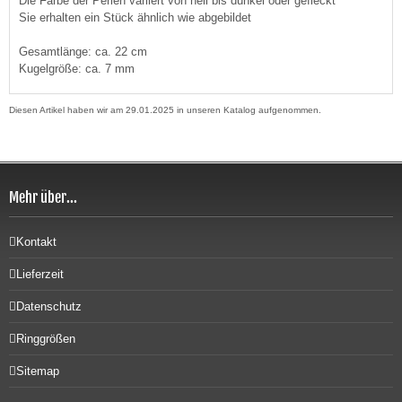
Die Farbe der Perlen variiert von hell bis dunkel oder gefleckt
Sie erhalten ein Stück ähnlich wie abgebildet
Gesamtlänge: ca. 22 cm
Kugelgröße: ca. 7 mm
Diesen Artikel haben wir am 29.01.2025 in unseren Katalog aufgenommen.
Mehr über...
Kontakt
Lieferzeit
Datenschutz
Ringgrößen
Sitemap